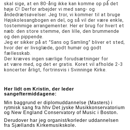
skal sige, at en 80-årig ikke kan komme op på det
høje C! Derfor arbejder vi med sang- og
åndedrætsøvelser. Jeg tror, vi kommer til at bruge
Højskolesangbogen en del, og så vil der være enkle,
tostemmige arrangementer. Her er brug for hvert et
næb: den store stemme, den lille, den brummende
og den pippende.
Jeg er sikker på at ”Sans og Samling” bliver et sted,
hvor der er livsglæde, godt humør og godt
fællesskab.
Der kræves ingen særlige forudsætninger for
at være med, og det er gratis. Koret vil afholde 2-3
koncerter årligt, fortrinsvis i Svinninge Kirke.
Her lidt om Kristin, der leder
sangeftermiddagene:
Min baggrund er diplomuddannelse (Masters) i
rytmisk sang fra hhv Det jyske Musikkonservatorium
og New England Conservatory of Music i Boston.
Derudover har jeg organist/korleder uddannelsen
fra Sjællands Kirkemusikskole.