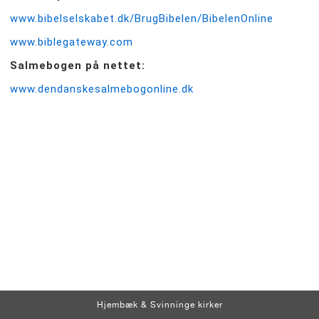
www.bibelselskabet.dk/BrugBibelen/BibelenOnline
www.biblegateway.com
Salmebogen på nettet:
www.dendanskesalmebogonline.dk
Hjembæk & Svinninge kirker